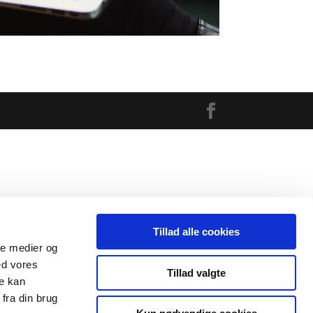
Tillad alle cookies
ale medier og
ed vores
Tillad valgte
re kan
fra din brug