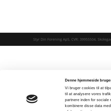
Styr Din Forening ApS, CVR: 39955504, Skole
Denne hjemmeside bruger
Vi bruger cookies til at til
til at analysere vores tra
partnere inden for sociale
kombinere disse data med a